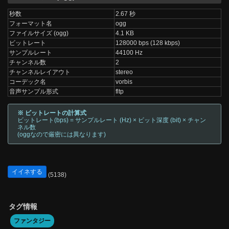
秒数
2.67 秒
フォーマット名
ogg
ファイルサイズ (ogg)
4.1 KB
ビットレート
128000 bps (128 kbps)
サンプルレート
44100 Hz
チャンネル数
2
チャンネルレイアウト
stereo
コーデック名
vorbis
音声サンプル形式
fltp
※ ビットレートの計算式
ビットレート(bps) = サンプルレート (Hz) × ビット深度 (bit) × チャン
ネル数
(oggなので厳密には異なります)
イイネする
(5138)
タグ情報
ファンタジー