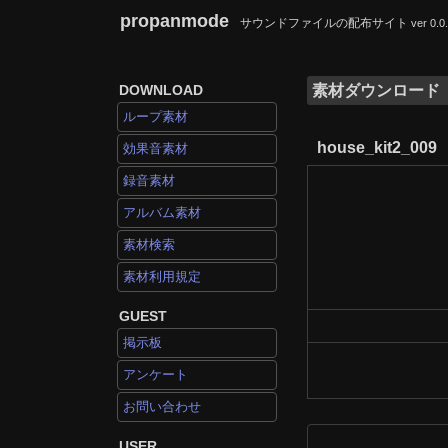
propanmode
サウンドファイルの配布サイト
ver 0.0
DOWNLOAD
素材ダウンロード
ループ素材
house_kit2_009
効果音素材
録音素材
アルバム素材
素材検索
素材利用規定
GUEST
掲示板
アンケート
お問い合わせ
USER