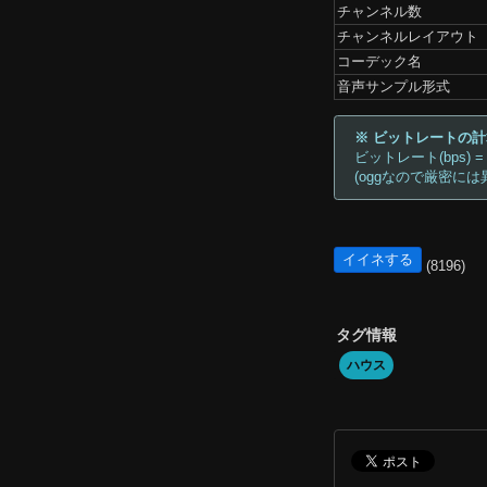
チャンネル数
チャンネルレイアウト
コーデック名
音声サンプル形式
※ ビットレートの
ビットレート(bps) =
(oggなので厳密には
イイネする
(8196)
タグ情報
ハウス