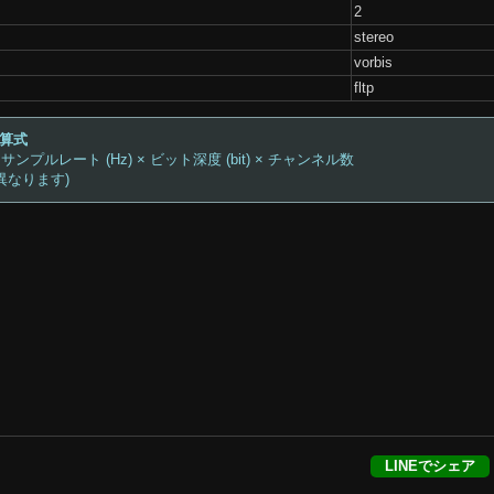
2
stereo
vorbis
fltp
計算式
 サンプルレート (Hz) × ビット深度 (bit) × チャンネル数
異なります)
LINEでシェア