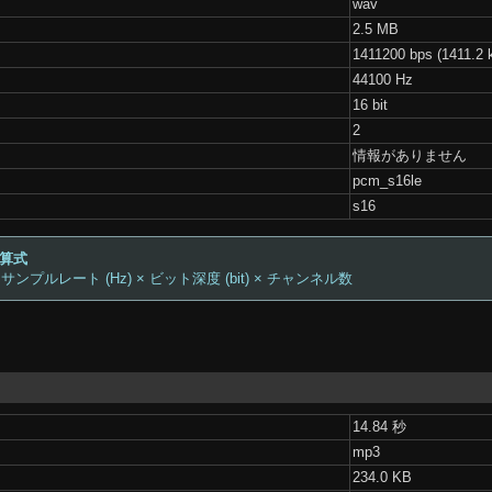
wav
2.5 MB
1411200 bps (1411.2 
44100 Hz
16 bit
2
情報がありません
pcm_s16le
s16
計算式
 サンプルレート (Hz) × ビット深度 (bit) × チャンネル数
14.84 秒
mp3
234.0 KB