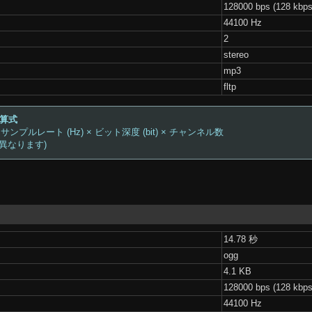
128000 bps (128 kbps
44100 Hz
2
stereo
mp3
fltp
計算式
 サンプルレート (Hz) × ビット深度 (bit) × チャンネル数
は異なります)
14.78 秒
ogg
4.1 KB
128000 bps (128 kbps
44100 Hz