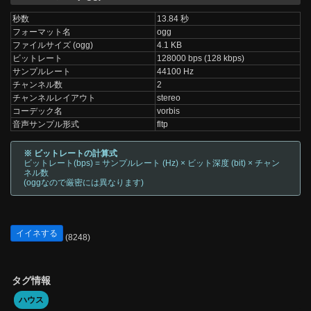
秒数
13.84 秒
フォーマット名
ogg
ファイルサイズ (ogg)
4.1 KB
ビットレート
128000 bps (128 kbps)
サンプルレート
44100 Hz
チャンネル数
2
チャンネルレイアウト
stereo
コーデック名
vorbis
音声サンプル形式
fltp
※ ビットレートの計算式
ビットレート(bps) = サンプルレート (Hz) × ビット深度 (bit) × チャン
ネル数
(oggなので厳密には異なります)
イイネする
(8248)
タグ情報
ハウス