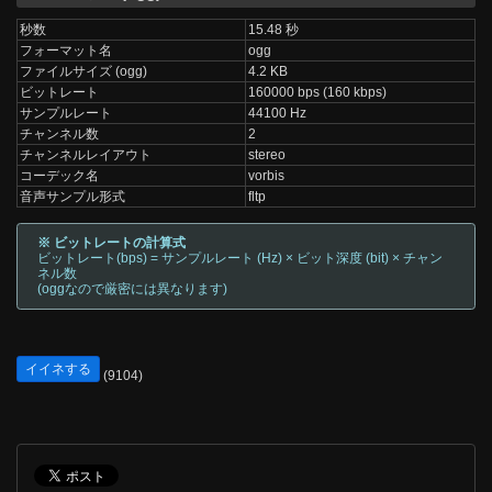
秒数
15.48 秒
フォーマット名
ogg
ファイルサイズ (ogg)
4.2 KB
ビットレート
160000 bps (160 kbps)
サンプルレート
44100 Hz
チャンネル数
2
チャンネルレイアウト
stereo
コーデック名
vorbis
音声サンプル形式
fltp
※ ビットレートの計算式
ビットレート(bps) = サンプルレート (Hz) × ビット深度 (bit) × チャン
ネル数
(oggなので厳密には異なります)
イイネする
(9104)