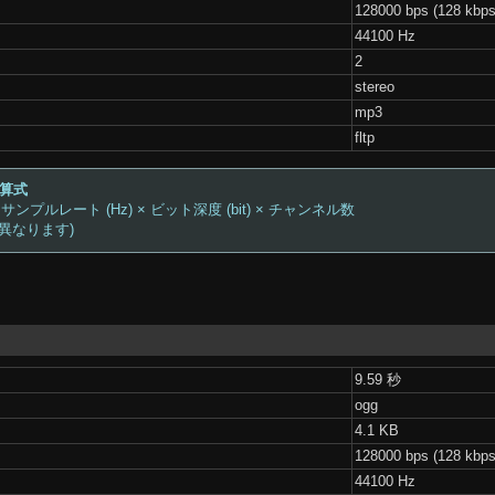
128000 bps (128 kbps
44100 Hz
2
stereo
mp3
fltp
計算式
 サンプルレート (Hz) × ビット深度 (bit) × チャンネル数
は異なります)
9.59 秒
ogg
4.1 KB
128000 bps (128 kbps
44100 Hz