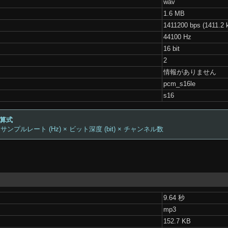
wav
1.6 MB
1411200 bps (1411.2 
44100 Hz
16 bit
2
情報がありません
pcm_s16le
s16
計算式
 サンプルレート (Hz) × ビット深度 (bit) × チャンネル数
9.64 秒
mp3
152.7 KB