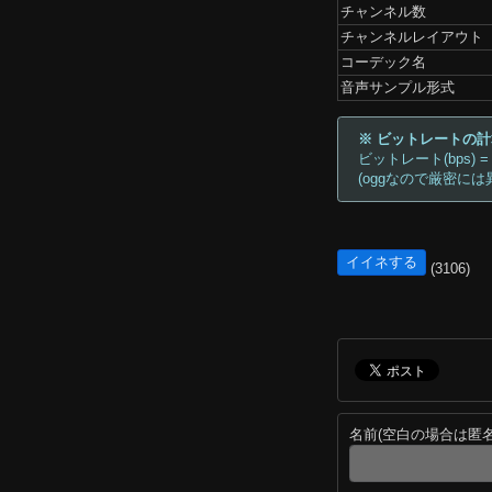
チャンネル数
チャンネルレイアウト
コーデック名
音声サンプル形式
※ ビットレートの
ビットレート(bps) =
(oggなので厳密には
イイネする
(3106)
名前(空白の場合は匿