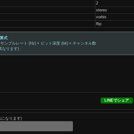
2
stereo
vorbis
fltp
計算式
 サンプルレート (Hz) × ビット深度 (bit) × チャンネル数
異なります)
LINEでシェア
名になります)