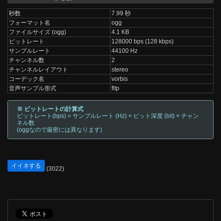
秒数
7.99 秒
フォーマット名
ogg
ファイルサイズ (ogg)
4.1 KB
ビットレート
128000 bps (128 kbps)
サンプルレート
44100 Hz
チャンネル数
2
チャンネルレイアウト
stereo
コーデック名
vorbis
音声サンプル形式
fltp
※ ビットレートの計算式
ビットレート(bps) = サンプルレート (Hz) × ビット深度 (bit) × チャン
ネル数
(oggなので厳密には異なります)
イイネする
(3022)