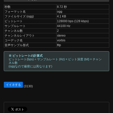
秒数
8.72 秒
フォーマット名
ogg
ファイルサイズ (ogg)
4.1 KB
ビットレート
128000 bps (128 kbps)
サンプルレート
44100 Hz
チャンネル数
2
チャンネルレイアウト
stereo
コーデック名
vorbis
音声サンプル形式
fltp
※ ビットレートの計算式
ビットレート(bps) = サンプルレート (Hz) × ビット深度 (bit) × チャン
ネル数
(oggなので厳密には異なります)
イイネする
(3130)