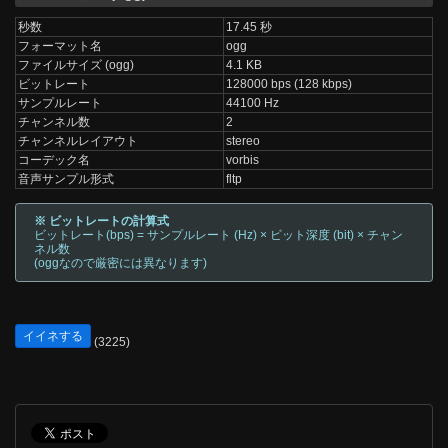
秒数
17.45 秒
フォーマット名
ogg
ファイルサイズ (ogg)
4.1 KB
ビットレート
128000 bps (128 kbps)
サンプルレート
44100 Hz
チャンネル数
2
チャンネルレイアウト
stereo
コーデック名
vorbis
音声サンプル形式
fltp
※ ビットレートの計算式
ビットレート(bps) = サンプルレート (Hz) × ビット深度 (bit) × チャン
ネル数
(oggなので厳密には異なります)
イイネする
(3225)