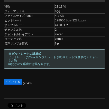
秒数
23.13 秒
フォーマット名
ogg
ファイルサイズ (ogg)
4.1 KB
ビットレート
128000 bps (128 kbps)
サンプルレート
44100 Hz
チャンネル数
2
チャンネルレイアウト
stereo
コーデック名
vorbis
音声サンプル形式
fltp
※ ビットレートの計算式
ビットレート(bps) = サンプルレート (Hz) × ビット深度 (bit) × チャン
ネル数
(oggなので厳密には異なります)
イイネする
(2643)