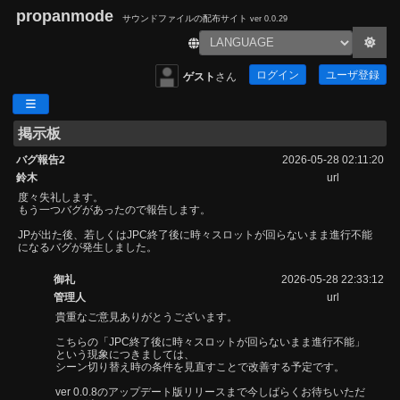
propanmode
サウンドファイルの配布サイト
ver 0.0.29
ログイン
ユーザ登録
ゲスト
さん
掲示板
バグ報告2
2026-05-28 02:11:20
鈴木
url
度々失礼します。
もう一つバグがあったので報告します。
JPが出た後、若しくはJPC終了後に時々スロットが回らないまま進行不能
になるバグが発生しました。
御礼
2026-05-28 22:33:12
管理人
url
貴重なご意見ありがとうございます。
こちらの「JPC終了後に時々スロットが回らないまま進行不能」
という現象につきましては、
シーン切り替え時の条件を見直すことで改善する予定です。
ver 0.0.8のアップデート版リリースまで今しばらくお待ちいただ