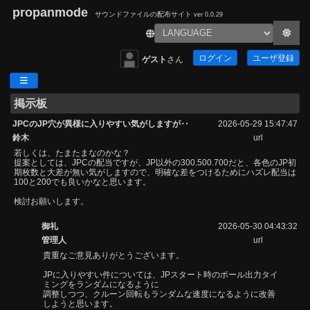
propanmode
サウンドファイルの配布サイト
ver 0.0.29
ログイン
ユーザ登録
ゲスト
さん
掲示板
JPCのJP穴が異様に入りやすい気がしますが‥
2026-05-29 15:47:47
鈴木
url
若しくは、たまたまなのかな？
提案としては、JPCの配当ですが、JP以外の300.500.700だと、各色のJP初
期枚数と大差が無い気がしますので、明確な差をつけるためにハズレ配当は
100と200でも良いかなと思います。
検討お願いします。
御礼
2026-05-30 04:43:32
管理人
url
貴重なご意見ありがとうございます。
JPに入りやすい件については、JPスタート時のボール出力タイ
ミングをランダムになるように
調整しつつ、クルーン回転もランダムな速度になるように改善
しようと思います。