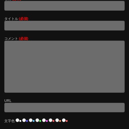
タイトル
(必須)
コメント
(必須)
URL
文字色
■
■
■
■
■
■
■
■