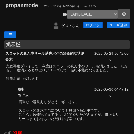
propanmode
サウンドファイルの配布サイト
ver 0.0.29
ログイン
ユーザ登録
ゲスト
さん
掲示板
スロットの真ん中リール消失バグの致命的な状況
2026-05-29 16:42:09
鈴木
url
先程再度プレイして、今度はスロットの真ん中のリールも消えました。しか
も、一度消えるとやはりフリーズして、進行不能になりました。
対策お願い致します。
御礼
2026-05-30 04:47:12
管理人
url
貴重なご意見ありがとうございます。
スロットの表示問題についても原因を特定中です。
こちらも改修完了まで少しお時間をいただきますが、修正版リ
リースまでお待ちいただければ幸いです。
名前
(必須)