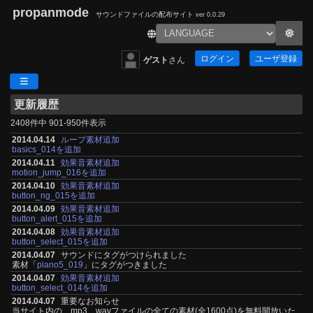
propanmode
サウンドファイルの配布サイト
ver 0.0.29
ログイン
ユーザ登録
ゲスト
さん
更新履歴
2408件中 901-950件表示
2014.04.14
ループ素材追加
basics_014を追加
2014.04.11
効果音素材追加
motion_jump_016を追加
2014.04.10
効果音素材追加
button_ng_015を追加
2014.04.09
効果音素材追加
button_alert_015を追加
2014.04.08
効果音素材追加
button_select_015を追加
2014.04.07
サウンドにタグがつけられました
素材「
piano5_019
」にタグがつきました
2014.04.07
効果音素材追加
button_select_014を追加
2014.04.07
重要なお知らせ
当サイト内の、mp3、wavファイルの全ての素材(全1600点)を無料開放いた