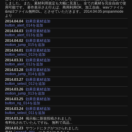
しました。 また、素材利用規定も大幅に見直し、全ての素材を完全自由で使
用可能です。 著作表示さえ行えば、商用利用OK、加工自由、wavファイル
&mp3ファイル無料DL。とさせていただきます。 2014.04.05 propanmode
より
2014.04.04
効果音素材追加
button_alert_014を追加
2014.04.03
効果音素材追加
button_alert_013を追加
2014.04.02
効果音素材追加
motion_jump_015を追加
2014.04.01
効果音素材追加
button_select_013を追加
2014.03.31
効果音素材追加
button_alert_012を追加
2014.03.28
効果音素材追加
motion_jump_014を追加
2014.03.27
効果音素材追加
button_select_012を追加
2014.03.26
効果音素材追加
motion_jump_013を追加
2014.03.25
効果音素材追加
button_ng_014を追加
2014.03.24
効果音素材追加
button_select_011を追加
2014.03.24
掲示板に新規投稿されました
有料化されていたんですね。 無料で高品...
2014.03.23
サウンドにタグがつけられました