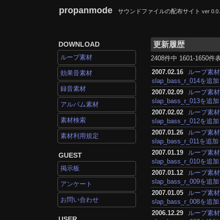
propanmode
サウンドファイルの配布サイト
ver 0.0
DOWNLOAD
更新履歴
ループ素材
2408件中 1601-1650件
2007.02.16
ループ素
効果音素材
slap_bass_r_014を追加
録音素材
2007.02.09
ループ素
slap_bass_r_013を追加
アルバム素材
2007.02.02
ループ素
素材検索
slap_bass_r_012を追加
2007.01.26
ループ素
素材利用規定
slap_bass_r_011を追加
2007.01.19
ループ素
GUEST
slap_bass_r_010を追加
掲示板
2007.01.12
ループ素
slap_bass_r_009を追加
アンケート
2007.01.05
ループ素
お問い合わせ
slap_bass_r_008を追加
2006.12.29
ループ素
USER