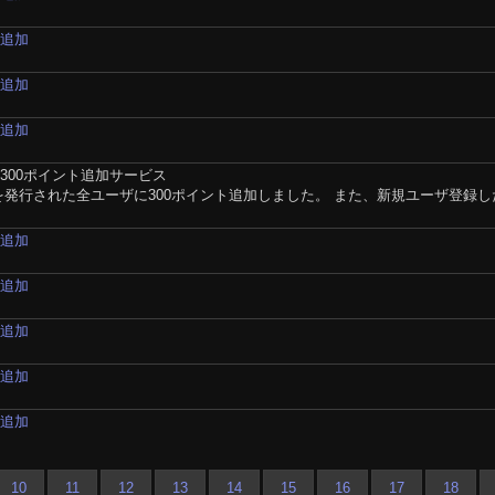
材追加
材追加
材追加
300ポイント追加サービス
を発行された全ユーザに300ポイント追加しました。 また、新規ユーザ登録し
材追加
材追加
材追加
材追加
材追加
10
11
12
13
14
15
16
17
18