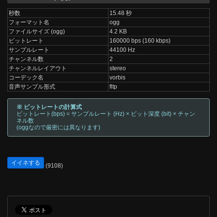
秒数
15.48 秒
フォーマット名
ogg
ファイルサイズ (ogg)
4.2 KB
ビットレート
160000 bps (160 kbps)
サンプルレート
44100 Hz
チャンネル数
2
チャンネルレイアウト
stereo
コーデック名
vorbis
音声サンプル形式
fltp
※ ビットレートの計算式
ビットレート(bps) = サンプルレート (Hz) × ビット深度 (bit) × チャン
ネル数
(oggなので厳密には異なります)
イイネする
(9108)