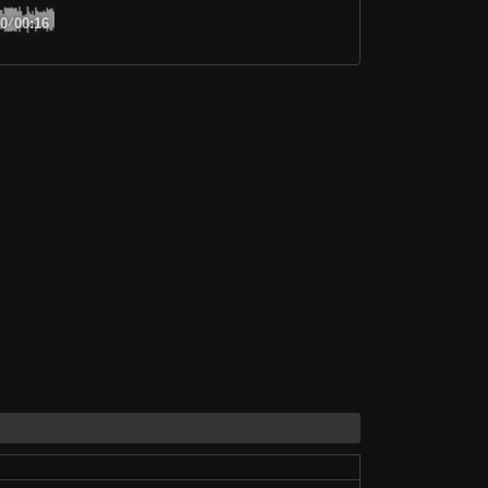
00
/
00:16