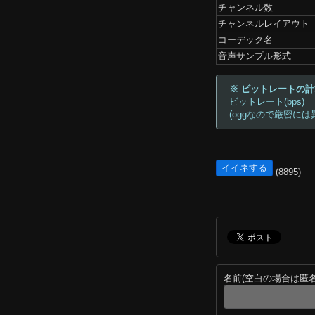
チャンネル数
チャンネルレイアウト
コーデック名
音声サンプル形式
※ ビットレートの
ビットレート(bps) =
(oggなので厳密には
イイネする
(8895)
名前(空白の場合は匿