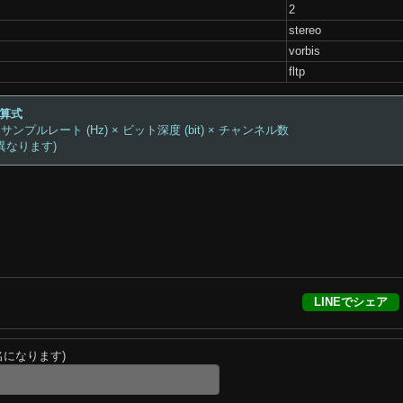
2
stereo
vorbis
fltp
計算式
 サンプルレート (Hz) × ビット深度 (bit) × チャンネル数
異なります)
LINEでシェア
名になります)