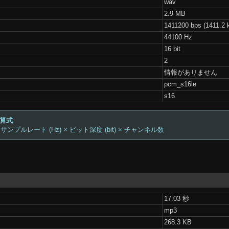
wav
2.9 MB
1411200 bps (1411.2 
44100 Hz
16 bit
2
情報がありません
pcm_s16le
s16
計算式
 サンプルレート (Hz) × ビット深度 (bit) × チャンネル数
17.03 秒
mp3
268.3 KB