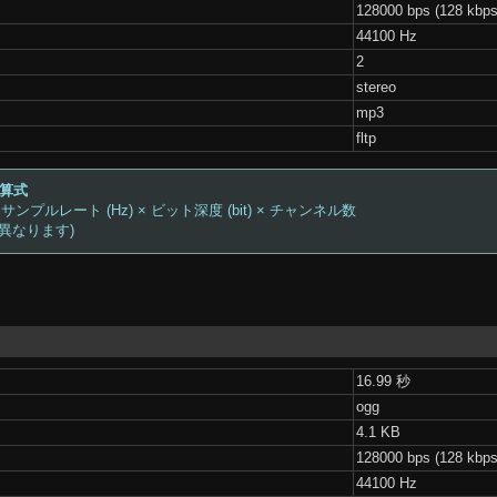
128000 bps (128 kbps
44100 Hz
2
stereo
mp3
fltp
計算式
 サンプルレート (Hz) × ビット深度 (bit) × チャンネル数
は異なります)
16.99 秒
ogg
4.1 KB
128000 bps (128 kbps
44100 Hz