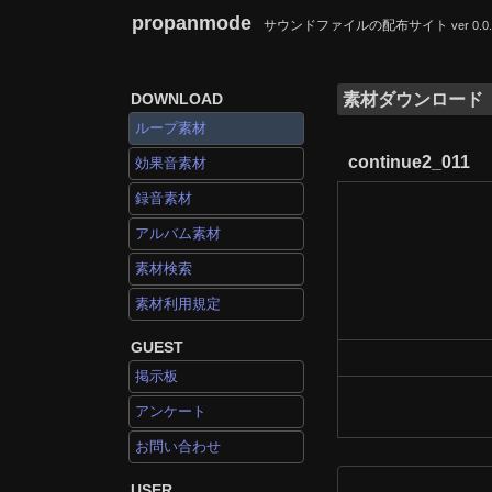
propanmode
サウンドファイルの配布サイト
ver 0.0
DOWNLOAD
素材ダウンロード
ループ素材
continue2_011
効果音素材
録音素材
アルバム素材
素材検索
素材利用規定
GUEST
掲示板
アンケート
お問い合わせ
USER