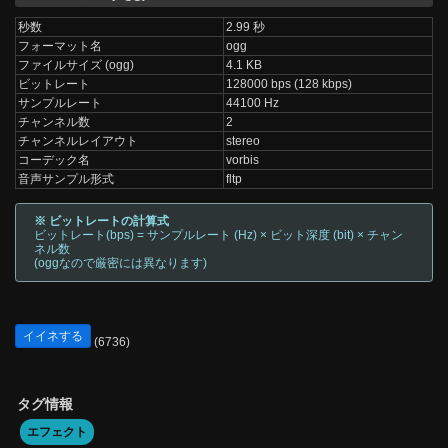
秒数
2.99 秒
フォーマット名
ogg
ファイルサイズ (ogg)
4.1 KB
ビットレート
128000 bps (128 kbps)
サンプルレート
44100 Hz
チャンネル数
2
チャンネルレイアウト
stereo
コーデック名
vorbis
音声サンプル形式
fltp
※ ビットレートの計算式
ビットレート(bps) = サンプルレート (Hz) × ビット深度 (bit) × チャン
ネル数
(oggなので厳密には異なります)
イイネする
(6736)
タグ情報
エフェクト