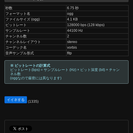
秒数
6.75 秒
フォーマット名
ogg
ファイルサイズ (ogg)
4.1 KB
ビットレート
128000 bps (128 kbps)
サンプルレート
44100 Hz
チャンネル数
2
チャンネルレイアウト
stereo
コーデック名
vorbis
音声サンプル形式
fltp
※ ビットレートの計算式
ビットレート(bps) = サンプルレート (Hz) × ビット深度 (bit) × チャン
ネル数
(oggなので厳密には異なります)
イイネする
(1335)