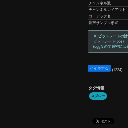
チャンネル数
チャンネルレイアウト
コーデック名
音声サンプル形式
※ ビットレートの
ビットレート(bps) =
(oggなので厳密には
イイネする
(1224)
タグ情報
スプレー