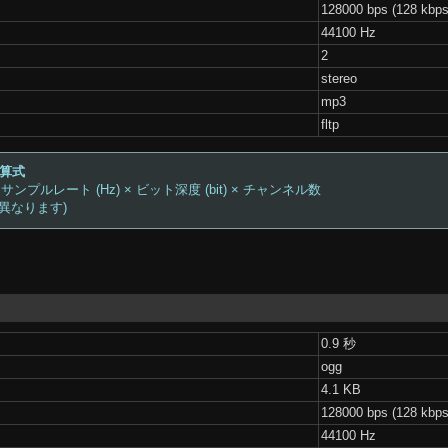
128000 bps (128 kbps
44100 Hz
2
stereo
mp3
fltp
計算式
 サンプルレート (Hz) × ビット深度 (bit) × チャンネル数
は異なります)
0.9 秒
ogg
4.1 KB
128000 bps (128 kbps
44100 Hz