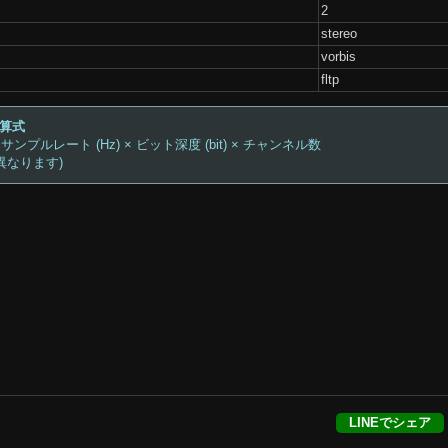
2
stereo
vorbis
fltp
計算式
 サンプルレート (Hz) × ビット深度 (bit) × チャンネル数
異なります)
LINEでシェア