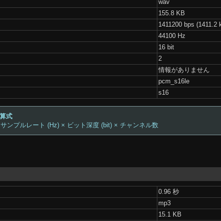
wav
155.8 KB
1411200 bps (1411.2 
44100 Hz
16 bit
2
情報がありません
pcm_s16le
s16
計算式
 サンプルレート (Hz) × ビット深度 (bit) × チャンネル数
0.96 秒
mp3
15.1 KB