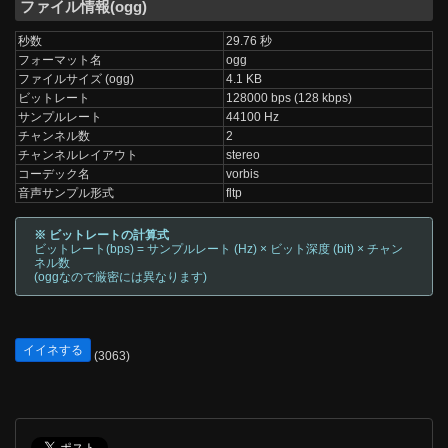
ファイル情報(ogg)
秒数
29.76 秒
フォーマット名
ogg
ファイルサイズ (ogg)
4.1 KB
ビットレート
128000 bps (128 kbps)
サンプルレート
44100 Hz
チャンネル数
2
チャンネルレイアウト
stereo
コーデック名
vorbis
音声サンプル形式
fltp
※ ビットレートの計算式
ビットレート(bps) = サンプルレート (Hz) × ビット深度 (bit) × チャン
ネル数
(oggなので厳密には異なります)
イイネする
(3063)