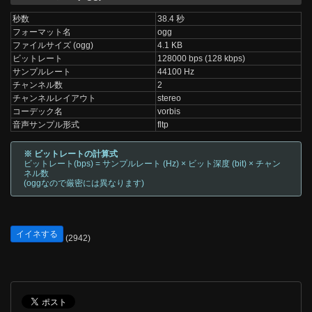
秒数
38.4 秒
フォーマット名
ogg
ファイルサイズ (ogg)
4.1 KB
ビットレート
128000 bps (128 kbps)
サンプルレート
44100 Hz
チャンネル数
2
チャンネルレイアウト
stereo
コーデック名
vorbis
音声サンプル形式
fltp
※ ビットレートの計算式
ビットレート(bps) = サンプルレート (Hz) × ビット深度 (bit) × チャン
ネル数
(oggなので厳密には異なります)
イイネする
(2942)