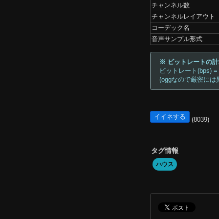
チャンネル数
チャンネルレイアウト
コーデック名
音声サンプル形式
※ ビットレートの
ビットレート(bps) =
(oggなので厳密には
イイネする
(8039)
タグ情報
ハウス