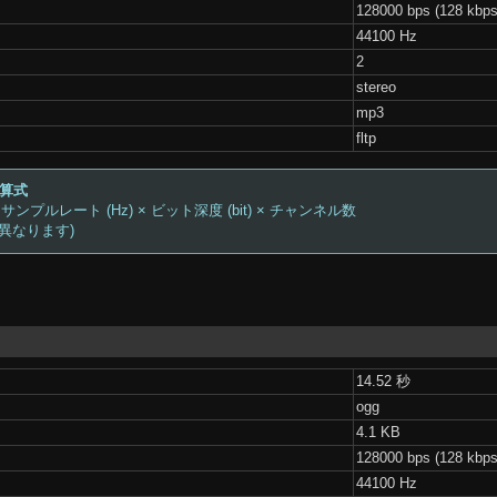
128000 bps (128 kbps
44100 Hz
2
stereo
mp3
fltp
計算式
 サンプルレート (Hz) × ビット深度 (bit) × チャンネル数
は異なります)
14.52 秒
ogg
4.1 KB
128000 bps (128 kbps
44100 Hz