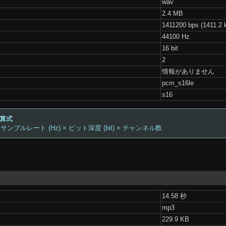
wav
2.4 MB
1411200 bps (1411.2 
44100 Hz
16 bit
2
情報がありません
pcm_s16le
s16
計算式
 サンプルレート (Hz) × ビット深度 (bit) × チャンネル数
14.58 秒
mp3
229.9 KB