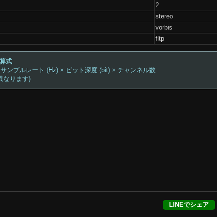
2
stereo
vorbis
fltp
計算式
 サンプルレート (Hz) × ビット深度 (bit) × チャンネル数
異なります)
LINEでシェア