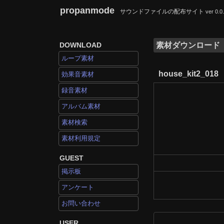
propanmode
サウンドファイルの配布サイト
ver 0.0
DOWNLOAD
素材ダウンロード
ループ素材
house_kit2_018
効果音素材
録音素材
アルバム素材
素材検索
素材利用規定
GUEST
掲示板
アンケート
お問い合わせ
USER